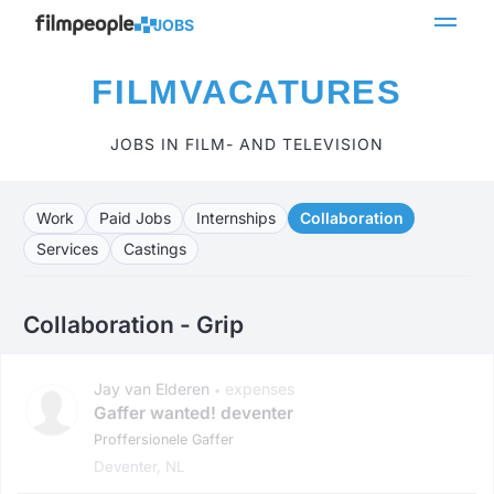
JOBS
FILMVACATURES
JOBS IN FILM- AND TELEVISION
Work
Paid Jobs
Internships
Collaboration
Services
Castings
Collaboration - Grip
Jay van Elderen
expenses
•
Gaffer wanted! deventer
Proffersionele Gaffer
Deventer, NL