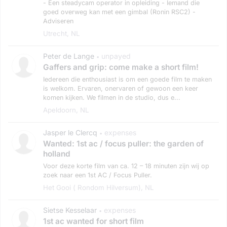
- Een steadycam operator in opleiding - Iemand die
goed overweg kan met een gimbal (Ronin RSC2) -
Adviseren
Utrecht, NL
Peter de Lange
unpayed
•
Gaffers and grip: come make a short film!
Iedereen die enthousiast is om een goede film te maken
is welkom. Ervaren, onervaren of gewoon een keer
komen kijken. We filmen in de studio, dus e...
Apeldoorn, NL
Jasper le Clercq
expenses
•
Wanted: 1st ac / focus puller: the garden of
holland
Voor deze korte film van ca. 12 – 18 minuten zijn wij op
zoek naar een 1st AC / Focus Puller.
Het Gooi ( Rondom Hilversum), NL
Sietse Kesselaar
expenses
•
1st ac wanted for short film