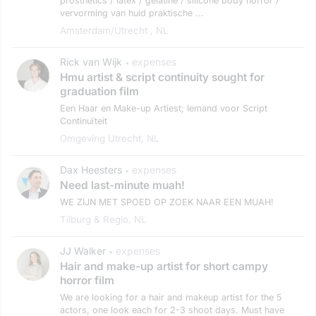
prosthetics / latex / gelatine / silicone body horror /
vervorming van huid praktische ...
Amsterdam/utrecht , NL
Rick van Wijk
expenses
•
Hmu artist & script continuity sought for
graduation film
Een Haar en Make-up Artiest; Iemand voor Script
Continuïteit
Omgeving Utrecht, NL
Dax Heesters
expenses
•
Need last-minute muah!
WE ZIJN MET SPOED OP ZOEK NAAR EEN MUAH!
Tilburg & Regio, NL
JJ Walker
expenses
•
Hair and make-up artist for short campy
horror film
We are looking for a hair and makeup artist for the 5
actors, one look each for 2-3 shoot days. Must have