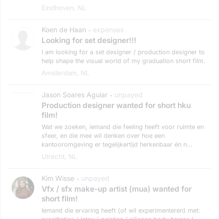
Eindhoven, NL
Koen de Haan
expenses
•
Looking for set designer!!!
I am looking for a set designer / production designer to
help shape the visual world of my graduation short film.
Amsterdam, NL
Jason Soares Aguiar
unpayed
•
Production designer wanted for short hku
film!
Wat we zoeken, iemand die feeling heeft voor ruimte en
sfeer, en die mee wil denken over hoe een
kantooromgeving er tegelijkertijd herkenbaar én n...
Utrecht, NL
Kim Wisse
unpayed
•
Vfx / sfx make-up artist (mua) wanted for
short film!
Iemand die ervaring heeft (of wil experimenteren) met: