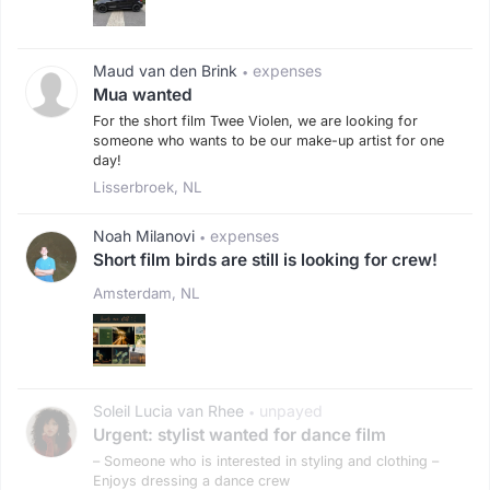
Maud van den Brink
expenses
•
Mua wanted
For the short film Twee Violen, we are looking for
someone who wants to be our make-up artist for one
day!
Lisserbroek, NL
Noah Milanovi
expenses
•
Short film birds are still is looking for crew!
Amsterdam, NL
Soleil Lucia van Rhee
unpayed
•
Urgent: stylist wanted for dance film
– Someone who is interested in styling and clothing –
Enjoys dressing a dance crew