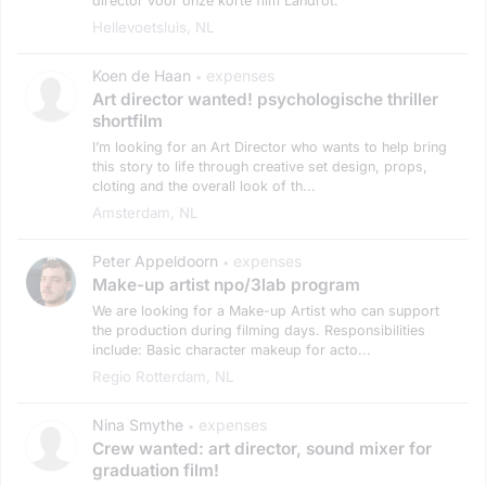
director voor onze korte film Landrot.
Hellevoetsluis, NL
Koen de Haan
expenses
•
Art director wanted! psychologische thriller
shortfilm
I’m looking for an Art Director who wants to help bring
this story to life through creative set design, props,
cloting and the overall look of th...
Amsterdam, NL
Peter Appeldoorn
expenses
•
Make-up artist npo/3lab program
We are looking for a Make-up Artist who can support
the production during filming days. Responsibilities
include: Basic character makeup for acto...
Regio Rotterdam, NL
Nina Smythe
expenses
•
Crew wanted: art director, sound mixer for
graduation film!