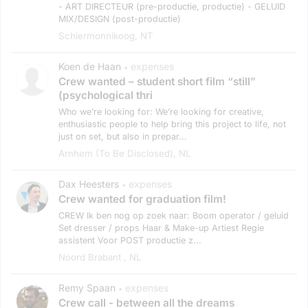
- ART DIRECTEUR (pre-productie, productie) - GELUID
MIX/DESIGN (post-productie)
Schiermonnikoog, NT
Koen de Haan
expenses
•
Crew wanted – student short film “still”
(psychological thri
Who we’re looking for: We’re looking for creative,
enthusiastic people to help bring this project to life, not
just on set, but also in prepar...
Arnhem (to Be Disclosed), NL
Dax Heesters
expenses
•
Crew wanted for graduation film!
CREW Ik ben nog op zoek naar: Boom operator / geluid
Set dresser / props Haar & Make-up Artiest Regie
assistent Voor POST productie z...
Noord Brabant , NL
Remy Spaan
expenses
•
Crew call - between all the dreams