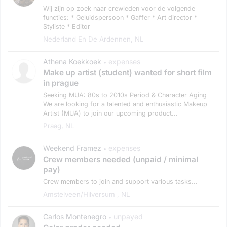
Wij zijn op zoek naar crewleden voor de volgende
functies: * Geluidspersoon * Gaffer * Art director *
Styliste * ⁠Editor
Nederland En De Ardennen, NL
Athena Koekkoek
expenses
•
Make up artist (student) wanted for short film
in prague
Seeking MUA: 80s to 2010s Period & Character Aging
We are looking for a talented and enthusiastic Makeup
Artist (MUA) to join our upcoming product...
Praag, NL
Weekend Framez
expenses
•
Crew members needed (unpaid / minimal
pay)
Crew members to join and support various tasks...
Amstelveen/hilversum , NL
Carlos Montenegro
unpayed
•