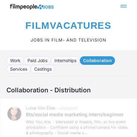
JOBS
FILMVACATURES
JOBS IN FILM- AND TELEVISION
Work
Paid Jobs
Internships
Collaboration
Services
Castings
Collaboration - Distribution
Luisa Van Elise
unpayed
•
Bts/social media marketing intern/beginner
Who You Are: - Interested in theatre, film, or live event
production - Confident using a phone/camera for video
& photography - Social media s...