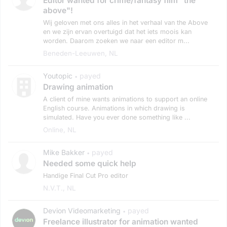
Editor wanted for crime/fantasy film "the
above"!
Wij geloven met ons alles in het verhaal van the Above
en we zijn ervan overtuigd dat het iets moois kan
worden. Daarom zoeken we naar een editor m...
Beneden-Leeuwen, NL
Youtopic
payed
•
Drawing animation
A client of mine wants animations to support an online
English course. Animations in which drawing is
simulated. Have you ever done something like ...
Online, NL
Mike Bakker
payed
•
Needed some quick help
Handige Final Cut Pro editor
N.v.t., NL
Devion Videomarketing
payed
•
Freelance illustrator for animation wanted