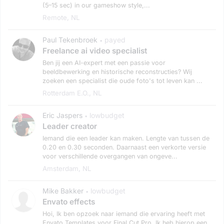
(5–15 sec) in our gameshow style,...
Remote, NL
Paul Tekenbroek
payed
•
Freelance ai video specialist
Ben jij een AI-expert met een passie voor
beeldbewerking en historische reconstructies? Wij
zoeken een specialist die oude foto's tot leven kan ...
Rotterdam E.o., NL
Eric Jaspers
lowbudget
•
Leader creator
Iemand die een leader kan maken. Lengte van tussen de
0.20 en 0.30 seconden. Daarnaast een verkorte versie
voor verschillende overgangen van ongeve...
Amsterdam, NL
Mike Bakker
lowbudget
•
Envato effects
Hoi, Ik ben opzoek naar iemand die ervaring heeft met
Envato Templates voor Final Cut Pro. Ik heb hierop een