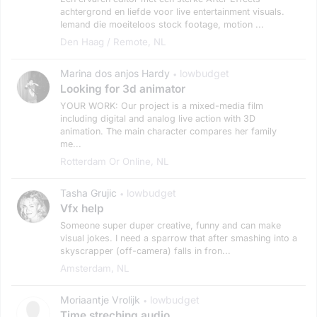
achtergrond en liefde voor live entertainment visuals.
Iemand die moeiteloos stock footage, motion ...
Den Haag / Remote, NL
Marina dos anjos Hardy
lowbudget
•
Looking for 3d animator
YOUR WORK: Our project is a mixed-media film
including digital and analog live action with 3D
animation. The main character compares her family
me...
Rotterdam Or Online, NL
Tasha Grujic
lowbudget
•
Vfx help
Someone super duper creative, funny and can make
visual jokes. I need a sparrow that after smashing into a
skyscrapper (off-camera) falls in fron...
Amsterdam, NL
Moriaantje Vrolijk
lowbudget
•
Time streching audio