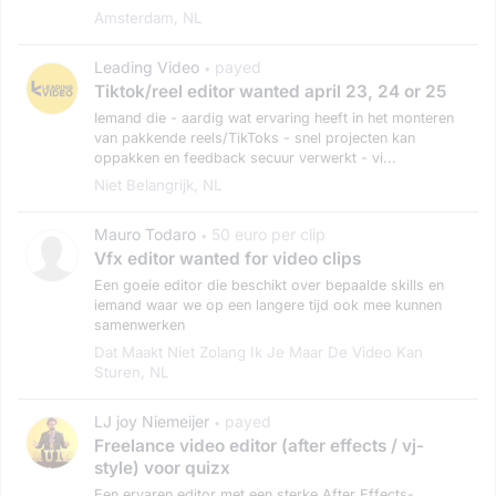
Amsterdam, NL
Leading Video
payed
•
Tiktok/reel editor wanted april 23, 24 or 25
Iemand die - aardig wat ervaring heeft in het monteren
van pakkende reels/TikToks - snel projecten kan
oppakken en feedback secuur verwerkt - vi...
Niet Belangrijk, NL
Mauro Todaro
50 euro per clip
•
Vfx editor wanted for video clips
Een goeie editor die beschikt over bepaalde skills en
iemand waar we op een langere tijd ook mee kunnen
samenwerken
Dat Maakt Niet Zolang Ik Je Maar De Video Kan
Sturen, NL
LJ joy Niemeijer
payed
•
Freelance video editor (after effects / vj-
style) voor quizx
Een ervaren editor met een sterke After Effects-