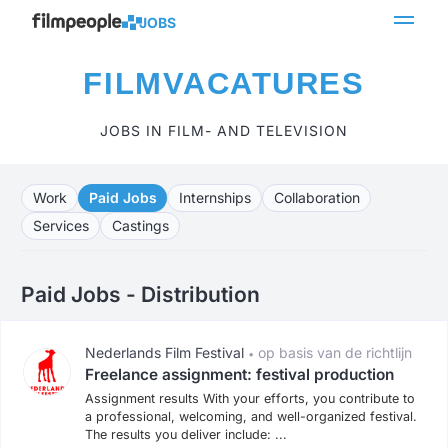
JOBS
FILMVACATURES
JOBS IN FILM- AND TELEVISION
Work
Paid Jobs
Internships
Collaboration
Services
Castings
Paid Jobs - Distribution
Nederlands Film Festival
op basis van de richtlijn
•
zzp-starttarieven van de Ketentafel Filmfestivals.
Freelance assignment: festival production
Assignment results With your efforts, you contribute to
a professional, welcoming, and well-organized festival.
The results you deliver include: ...