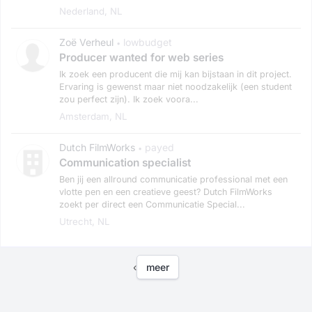
Nederland, NL
Zoë Verheul
lowbudget
•
Producer wanted for web series
Ik zoek een producent die mij kan bijstaan in dit project.
Ervaring is gewenst maar niet noodzakelijk (een student
zou perfect zijn). Ik zoek voora...
Amsterdam, NL
Dutch FilmWorks
payed
•
Communication specialist
Ben jij een allround communicatie professional met een
vlotte pen en een creatieve geest? Dutch FilmWorks
zoekt per direct een Communicatie Special...
Utrecht, NL
‹
meer