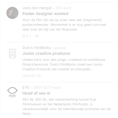
Joris den Hengst
250 euro
•
Poster designer wanted
Voor de film zijn wij op zoek naar een (beginnend)
posterontwerper. Momenteel is er nog geen concreet
idee over de stijl van de filmposter.
N.v.t., NL
Dutch FilmWorks
payed
•
Junior creative producer
Unieke kans voor een jonge, creatieve en ambitieuze
filmprofessional. Dutch FilmWorks zoekt een Junior
Creative Producer die creatief en inhoudelij...
Utrecht, NL
EYE
3801-5075 euro
•
Head of see nl
SEE NL SEE NL, een samenwerking tussen Eye
Filmmuseum en het Nederlands Filmfonds, is
verantwoordelijk voor de internationale promotie van de
Nede...