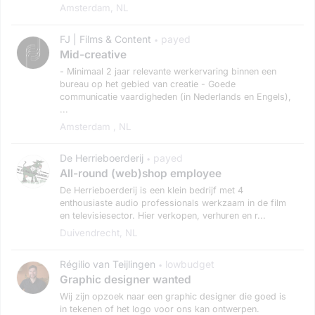
Amsterdam, NL
FJ | Films & Content
payed
•
Mid-creative
- Minimaal 2 jaar relevante werkervaring binnen een
bureau op het gebied van creatie - Goede
communicatie vaardigheden (in Nederlands en Engels),
...
Amsterdam , NL
De Herrieboerderij
payed
•
All-round (web)shop employee
De Herrieboerderij is een klein bedrijf met 4
enthousiaste audio professionals werkzaam in de film
en televisiesector. Hier verkopen, verhuren en r...
Duivendrecht, NL
Régilio van Teijlingen
lowbudget
•
Graphic designer wanted
Wij zijn opzoek naar een graphic designer die goed is
in tekenen of het logo voor ons kan ontwerpen.