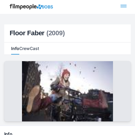
JOBS
Floor Faber
(2009)
Info
Crew
Cast
Info