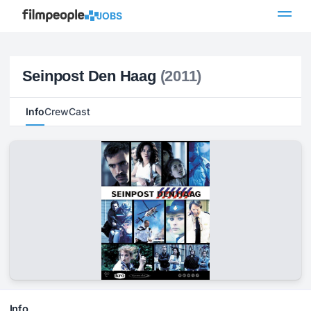
JOBS
Seinpost Den Haag
(2011)
Info
Crew
Cast
Info