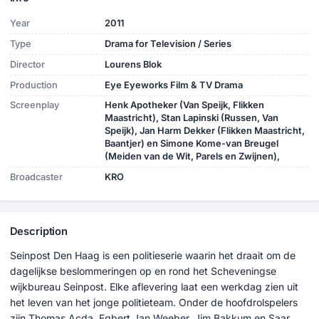
Year
2011
Type
Drama for Television / Series
Director
Lourens Blok
Production
Eye Eyeworks Film & TV Drama
Screenplay
Henk Apotheker (Van Speijk, Flikken
Maastricht), Stan Lapinski (Russen, Van
Speijk), Jan Harm Dekker (Flikken Maastricht,
Baantjer) en Simone Kome-van Breugel
(Meiden van de Wit, Parels en Zwijnen),
Broadcaster
KRO
Description
Seinpost Den Haag is een politieserie waarin het draait om de
dagelijkse beslommeringen op en rond het Scheveningse
wijkbureau Seinpost. Elke aflevering laat een werkdag zien uit
het leven van het jonge politieteam. Onder de hoofdrolspelers
zijn Thomas Acda, Egbert Jan Weeber, Jim Bakkum en Saar