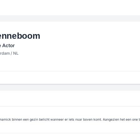
Denneboom
e Actor
erdam / NL
m
amick binnen een gezin belicht wanneer er iets nsar boven komt. Aangezien het een one take