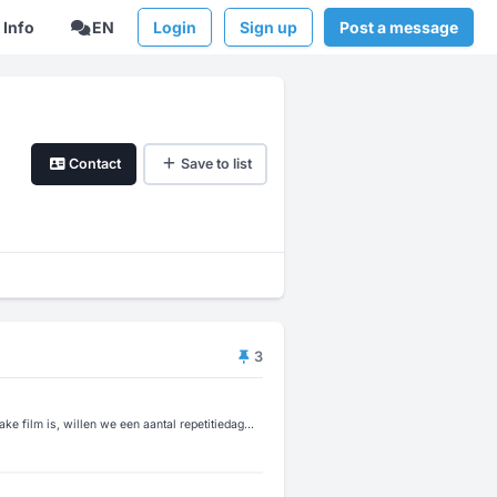
Info
EN
Login
Sign up
Post a message
Contact
Save to list
3
 film is, willen we een aantal repetitiedag...