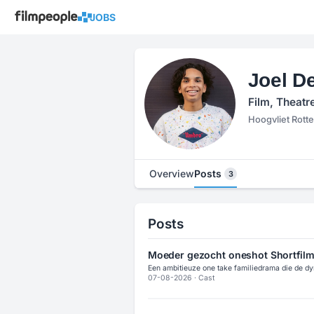
JOBS
Joel 
Film, Theatr
Hoogvliet Rott
Overview
Posts
3
Posts
Moeder gezocht oneshot Shortfil
Een ambitieuze one take familiedrama die de dyn
07-08-2026
·
Cast