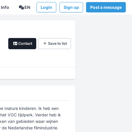
Info
EN
Login
Sign up
Post a message
Contact
Save to list
e mature kinderen. Ik heb een
 het VOC tijdperk. Verder heb ik
eken van gebieden waar wijnen
 de Nederlandse filmindustrie.