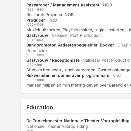
Researcher / Management Assistent
· NOB
1992 – 1993
Research Projecten NOB
Producer
· KRO
1992 – 1995
Muziek uitzoeken, Playlists maken, jingles instarten, lu
Gastvrouw
· Valkieser Post Production
1991 – 1993
Bandpromotor, Artiestenbegeleider, Booker
· GRAP 
Popmuziek
1990 – 1993
Gastvrouw / Receptioniste
· Valkieser Post Productio
1989 – 1991
Studio's bedienen., lunch verzorgen, Gasten ontvangen
Rekwisieten en opinie over programma's
· Vara
1988 – 1989
mensen helpen en mijn mening geven over Barend en
Education
De Toneelmeester Nationale Theater Vooropleiding 
Nationale Theater Vooropleiding
2024