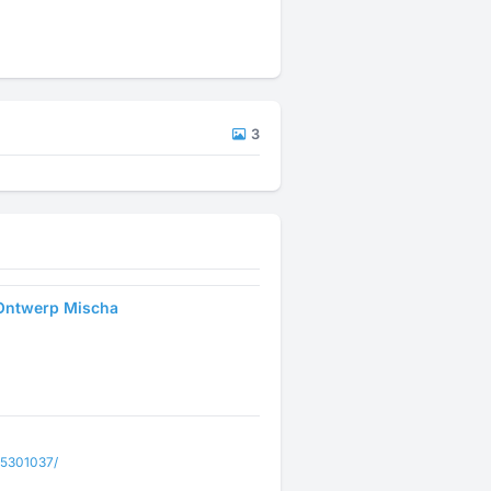
3
 Ontwerp Mischa
m5301037/