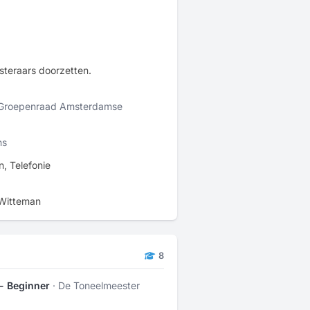
isteraars doorzetten.
Groepenraad Amsterdamse
ns
, Telefonie
 Witteman
8
- Beginner
· De Toneelmeester