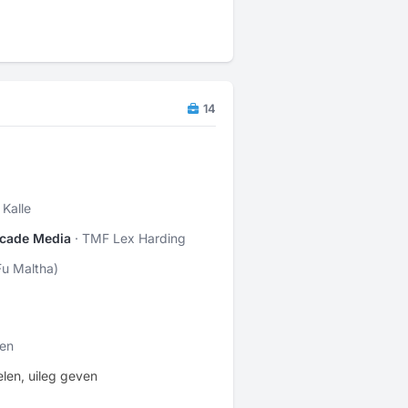
14
 Kalle
Arcade Media
· TMF Lex Harding
Fu Maltha)
gen
elen, uileg geven