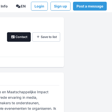
Info
EN
Login
Sign up
Post a message
Contact
Save to list
ie en Maatschappelijke Impact
rede ervaring in media,
makers te ondersteunen,
ele evenementen te organiseren. Ik