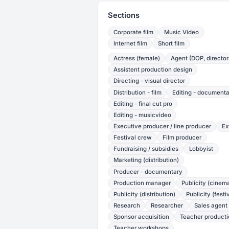
Sections
Corporate film
Music Video
Internet film
Short film
Actress (female)
Agent (DOP, director
Assistent production design
Directing - visual director
Distribution - film
Editing - document
Editing - final cut pro
Editing - musicvideo
Executive producer / line producer
Ex
Festival crew
Film producer
Fundraising / subsidies
Lobbyist
Marketing (distribution)
Producer - documentary
Production manager
Publicity (cinem
Publicity (distribution)
Publicity (festi
Research
Researcher
Sales agent
Sponsor acquisition
Teacher product
Teacher workshops