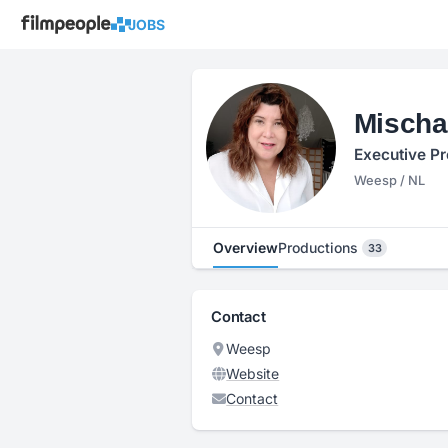
JOBS
Mischa
Executive Pr
Weesp / NL
Overview
Productions
33
Contact
Weesp
Website
Contact