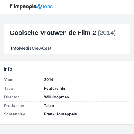
JOBS
Gooische Vrouwen de Film 2
(2014)
Info
Media
Crew
Cast
Info
Year
2014
Type
Feature film
Director
Will Koopman
Production
Talpa
Screenplay
Frank Houtappels