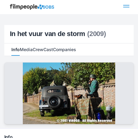
JOBS
In het vuur van de storm
(2009)
Info
Media
Crew
Cast
Companies
Info