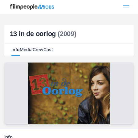
JOBS
13 in de oorlog
(2009)
Info
Media
Crew
Cast
Info